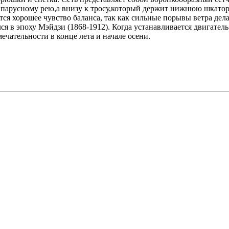
 парусному рею,а внизу к тросу,который держит нижнюю шкатори
ется хорошее чувство баланса, так как сильные порывы ветра де
ся в эпоху Мэйдзи (1868-1912). Когда устанавливается двигатель 
ечательности в конце лета и начале осени.