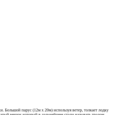
. Большой парус (12м x 20м) используя ветер, толкает лодку
тчатый мешок,который в дальнейшем стали называть тралом.