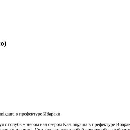
о)
migaura в префектуре Ибараки.
 с голубым небом над озером Kasumigaura в префектуре Ибараки
 корюшки и снетка. Сеть представляет собой воронкообразный се