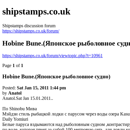
shipstamps.co.uk
Shipstamps discussion forum
https://shipstamps.co.uk/forum/
Hobine Bune.(Японское рыболовное судн
https://shipstamps.co.uk/forum/viewtopic.php?t=10961
Page
1
of
1
Hobine Bune.(Японское рыболовное судно)
Posted:
Sat Jan 15, 2011 1:44 pm
by
Anatol
Anatol.Sat Jan 15.01.2011..
По Shinobu Мива
Мэйдзи стиль рыбацкой лодки с парусом через воды озера Kasu
Daily Yomiuri
Белые паруса вздымаются над рыболовным судном ,контрастируя
по воде, которая тянет за собой 100-метровую сеть, для ловли